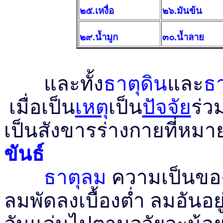
๒๕.เหงื่อ
๒๖.มันข้น
๒๙.น้ำมูก
๓๐.น้ำลาย
และทั้ง
ธาตุดิน
และ
ธา
เมื่อเป็น
เหตุ
เป็น
ปัจจัย
ร่ว
เป็นสังขารร่างกายที่หมาย
ขันธ์
ธาตุลม
ความเป็นของพ
ลมพัดลงเบื้องต่ำ ลมอันอย