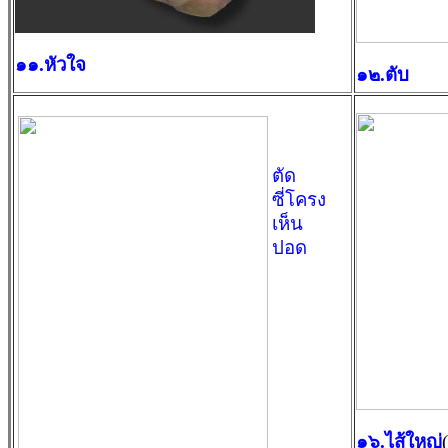
๑๑.หัวใจ
๑๒.ตับ
ตัด
ซี่โครง
เห็น
ปอด
๑๖.ไส้ใหญ่
(