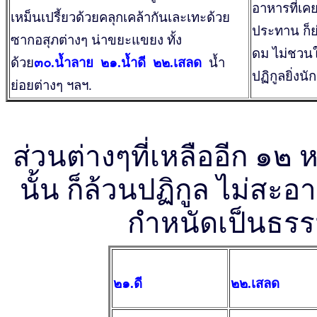
อาหารที่เ
เหม็นเปรี้ยวด้วยคลุกเคล้ากันเละเทะด้วย
ประทาน ก็ย่
ซากอสุภต่างๆ น่าขยะแขยง ทั้ง
ดม ไม่ชวนใ
ด้วย
๓๐.น้ำลาย
๒๑.น้ำดี ๒๒.เสลด
น้ำ
ปฏิกูลยิ่งนัก
ย่อยต่างๆ ฯลฯ.
ส่วนต่างๆที่เหลืออีก ๑๒ ห
นั้น ก็ล้วนปฏิกูล ไม่สะอ
กำหนัดเป็นธร
๒๑.ดี
๒๒.เสลด