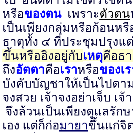
หรือ
ของตน
เพราะ
ตัวตน
เป็นเพียงกลุ่มหรือก้อนหร
ธาตุทั้ง ๔ ที่ประชุมปรุงแต
ขึ้นหรืออิงอยู่กับ
เหตุ
คือธา
ถึง
อัตตา
คือ
เรา
หรือ
ของเร
บังคับบัญชาให้เป็นไปตามป
จงสวย เจ้าจงอย่าเจ็บ เจ้
จึงล้วนเป็นเพียงดูแลรักษา
เอง แต่ก็ก่อ
มายา
ขึ้นแก่จ