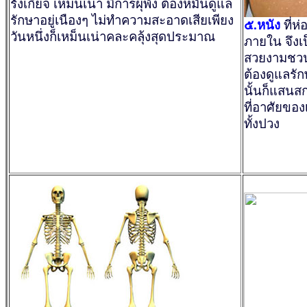
รังเกียจ เหม็นเน่า มีการผุพัง ต้องหมั่นดูแล
รักษาอยู่เนืองๆ ไม่ทำความสะอาดเสียเพียง
๕.หนัง
ที่ห่
วันหนึ่งก็เหม็นเน่าคละคลุ้งสุดประมาณ
ภายใน จึงเ
สวยงามชวน
ต้องดูแลรั
นั้นก็แสนสกป
ที่อาศัยของ
ทั้งปวง