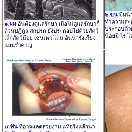
๒.ขน
มีหน้
ทำความสะอา
๑.ผม
อันต้องดูแลรักษา เมื่อไม่ดูแลรักษาก็
ประกอบด้วยเช
ล้วนปฏิกูล สกปรก ยังประกอบไปด้วยสัตว์
น้อยมี ไร โ
เล็กสัตว์น้อย เช่นเหา โลน อันน่ารังเกียจ
แสนรำคาญ
๔.ฟัน
ที่อาจแลดูสวยงาม แท้จริงแล้วน่า