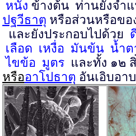
หนัง
ข้างต้น ท่านยังจำแ
ปฐวีธาตุ
หรือส่วนหรือของ
และยังประกอบไปด้วย
ดี
เลือด เหงื่อ มันข้น น้ำ
ไขข้อ มูตร
และทั้ง ๑๒ สิ
หรือ
อาโปธาตุ
อันเอิบอาบ