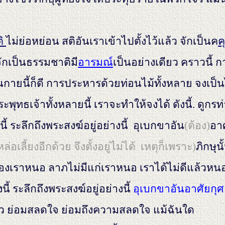
ติ
ไม่ย่อหย่อน สติอันเราเข้าไปตั้งไว้แล้ว จักเป็นค
ค
จักเป็นธรรมชาติมี
อารมณ์
เป็นอย่างเดียว คราวนี้ 
นกายนี้ก็ดี การประหารด้วยท่อนไม้ทั้งหลาย จงเป
ทธเจ้าทั้งหลายนี้ เราจะทำให้จงได้ ดังนี้. ดูกรท่าน
นี้ ระลึกถึงพระสงฆ์อยู่อย่างนี้ อุเบกขาอัน
(ต้อง)
อา
เลี้ยงอีกด้วย จึงตั้งอยู่ไม่ได้ เหตุก็เพราะ)
ภิกษุ
งเราหนอ ลาภไม่มีแก่เราหนอ เราได้ไม่ดีแล้วหนอ ก
นี้ ระลึกถึงพระสงฆ์อยู่อย่างนี้
อุเบกขาอันอาศัยกุศลธร
วแล้ว ย่อมสลดใจ ย่อมถึงความสลดใจ แม้ฉันใด