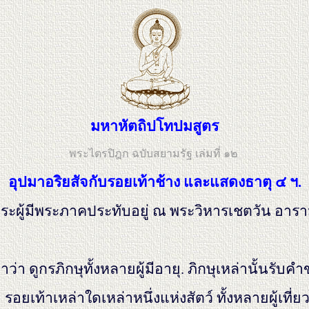
มหาหัตถิปโทปมสูตร
พระไตรปิฎก ฉบับสยามรัฐ เล่มที่ ๑๒
อุปมาอริยสัจกับรอยเท้าช้าง และแสดงธาตุ ๔ ฯ.
่ง พระผู้มีพระภาคประทับอยู่ ณ พระวิหารเชตวัน
าว่า ดูกรภิกษุทั้งหลายผู้มีอายุ. ภิกษุเหล่านั้นรั
ย รอยเท้าเหล่าใดเหล่าหนึ่งแห่งสัตว์ ทั้งหลายผู้เที