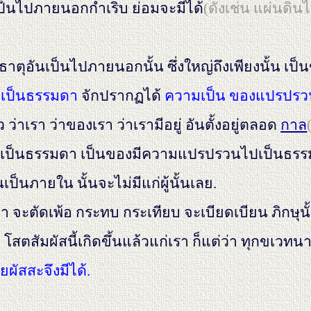
่เป็นไปภายนอกกำเริบ ย่อมจะมีได้
(ดังเช่น แผ่นดิ
วีธาตุอันเป็นไปภายนอกนั้น ซึ่งใหญ่ถึงเพียงนั้น เป็
ปเป็นธรรมดา
จักปรากฏได้
ความเป็น ของแปรปรว
าเรา ว่าของเรา ว่าเรามีอยู่ อันตั้งอยู่ตลอด
กาล
เป็นธรรมดา เป็นของมีความแปรปรวนไปเป็นธรรมดา จ
นภายใน นั้นจะไม่มีแก่ผู้นั้นเลย.
่า จะตัดเพ้อ กระทบ กระเทียบ จะเบียดเบียน ภิกษุนั
ต่ โสตสัมผัสนี้เกิดขึ้นแล้วแก่เรา ก็แต่ว่า ทุกขเวท
ผัสสะจึงมีได้.