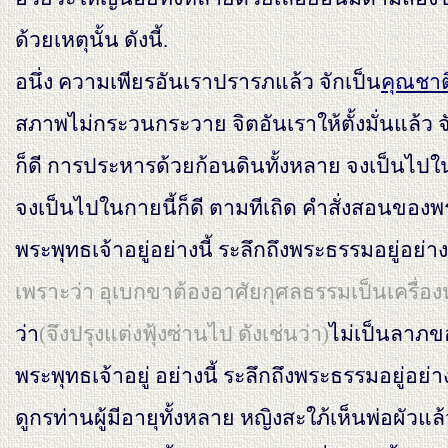
ด้วยเหตุนั้น ดังนี้.
อนึ่ง ความเพียรอันเราปรารภแล้ว จักเป็น
คุณชา
สภาพไม่กระวนกระวาย จิตอันเราให้ตั้งมั่นแล้ว 
ก็ดี การประหารด้วยก้อนดินทั้งหลาย จงเป็นไปใ
จงเป็นไปในกายนี้ก็ดี ตามทีเถิด คำสั่งสอนของพระพุ
พระพุทธเจ้าอยู่อย่างนี้ ระลึกถึงพระธรรมอยู่อย่าง
เพราะว่า อุเบกขาต้องอาศัยกุศลธรรมเป็นเครื่องหล่อ
ว่า
(จึงปรุงแต่งฟุ้งซ่านไป ดังเช่นว่า)
ไม่เป็นลาภขอ
พระพุทธเจ้าอยู่ อย่างนี้ ระลึกถึงพระธรรมอยู่อย่าง
ดูกรท่านผู้มีอายุทั้งหลาย หญิงสะใภ้เห็นพ่อผั