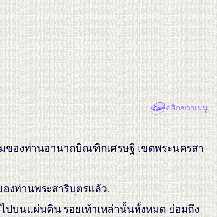
คลิกขวาเมนู
 อารามของท่านอานาถบิณฑิกเศรษฐี เขตพระนครสา
บคำของท่านพระสารีบุตรแล้ว.
่ยวไปบนแผ่นดิน รอยเท้าเหล่านั้นทั้งหมด ย่อมถึง