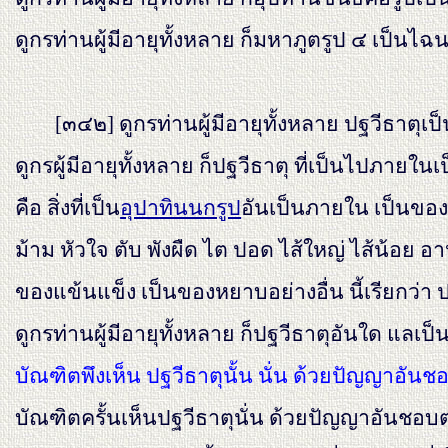
ดูกรท่านผู้มีอายุทั้งหลาย ก็มหาภูตรูป ๔ เป็นไฉน
[๓๔๒]
ดูกรท่านผู้มีอายุทั้งหลาย ปฐวีธาตุเ
ดูกรผู้มีอายุทั้งหลาย ก็ปฐวีธาตุ ที่เป็นไปภายใน
คือ สิ่งที่เป็น
อุปาทินนกรูป
อันเป็นภายใน เป็นของเ
ม้าม หัวใจ ตับ พังผืด ไต ปอด ไส้ใหญ่ ไส้น้อย อาหา
ของแข้นแข็ง เป็นของหยาบอย่างอื่น นี้เรียกว่า 
ดูกรท่านผู้มีอายุทั้งหลาย ก็ปฐวีธาตุอันใด แล
บัณฑิตพึงเห็น ปฐวีธาตุนั้น นั่น ด้วยปัญญาอันช
บัณฑิตครั้นเห็นปฐวีธาตุนั่น ด้วยปัญญาอันชอบต