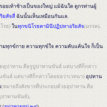
ยเท้าช้างเป็นของใหญ่ แม้ฉันใด ดูกรท่านผู้
ิยสัจสี่
ฉันนั้นเห็นเหมือนกันแล.
ิโรธ)
ใน
ทุกขนิโรธคามินีปฏิปทาอริยสัจ
(มรรค)
.
วามทุกข์กาย ความทุกข์ใจ ความคับแค้นใจ ก็เป็น
ยอุปาทาน คือรูปูปาทานขันธ์ แต่บางทีก็กล่าว
ันธ์ แต่บางทีก็กล่าวโดยย่อว่าเวทนา)
อุปทาน
ร
(หมายถึงสังขารที่ประกอบด้วยอุปาทาน คือ
ูปาทานขันธ์)
.
 (
อุปาทายรูป ๒๔
)