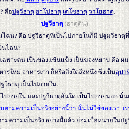
? คือ
ปฐวีธาตุ
อาโปธาตุ
เตโชธาตุ
วาโยธาตุ
.
ปฐวีธาตุ
(ธาตุดิน)
ป็นไฉน? คือ ปฐวีธาตุที่เป็นไปภายในก็มี ปฐมวีธาตุท
เป็นไฉน?
ฉพาะตน เป็นของแข้นแข็ง เป็นของหยาบ คือ ผม ขน เ
รใหม่ อาหารเก่า ก็หรือสิ่งใดสิ่งหนึ่ง ซึ่งเป็น
อุปา
ปฐวีธาตุ เป็นไปภายใน.
เป็นไปภายใน และปฐวีธาตุอันใด เป็นไปภายนอก นั่น
อบตามความเป็นจริงอย่างนี้ว่า นั่นไม่ใช่ของเรา เร
ามความเป็นจริง อย่างนี้แล้ว ย่อมเบื่อหน่ายในปฐ