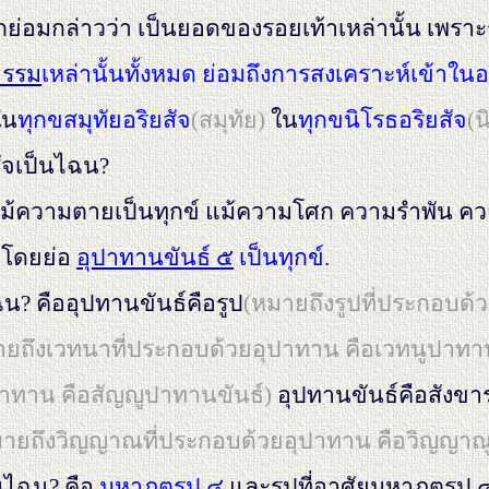
่อมกล่าวว่า เป็นยอดของรอยเท้าเหล่านั้น เพราะรอ
ธรรม
เหล่านั้นทั้งหมด ย่อมถึงการสงเคราะห์เข้าในอร
ใน
ทุกขสมุทัยอริยสัจ
(สมุทัย)
ใน
ทุกขนิโรธอริยสัจ
(น
สัจเป็นไฉน?
์ แม้ความตายเป็นทุกข์ แม้ความโศก ความรำพัน ค
์ โดยย่อ
อุปาทานขันธ์ ๕
เป็นทุกข์.
ไฉน? คืออุปทานขันธ์คือรูป
(หมายถึงรูปที่ประกอบด้ว
ยถึงเวทนาที่ประกอบด้วยอุปาทาน คือเวทนูปาทานข
าทาน คือสัญญูปาทานขันธ์)
อุปทานขันธ์คือสังขา
มายถึงวิญญาณที่ประกอบด้วยอุปาทาน คือวิญญาณ
็นไฉน? คือ
มหาภูตรูป ๔
และรูปที่อาศัยมหาภูตรูป ๔