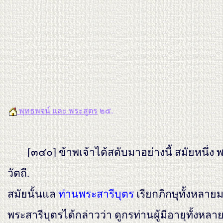
พุทธพจน์ และ พระสูตร
๒๕.
[๓๔๐]
ข้าพเจ้าได้สดับมาอย่างนี้ สมัยหนึ
วัตถี.
สมัยนั้นแล
ท่านพระสารีบุตร
เรียกภิกษุทั้งหลายม
พระสารีบุตรได้กล่าวว่า ดูกรท่านผู้มีอายุทั้งหลา