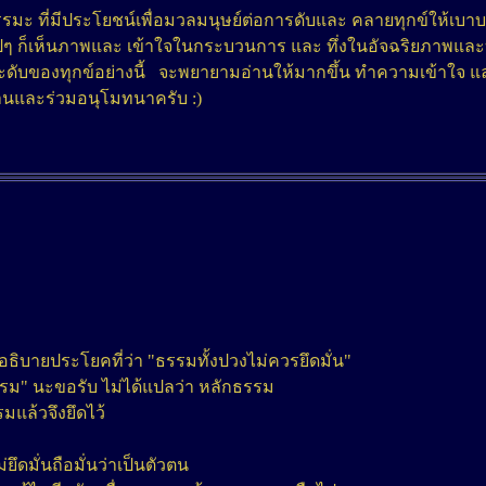
มะ ที่มีประโยชน์เพื่อมวลมนุษย์ต่อการดับและ คลายทุกข์ให้เบา
ปๆ ก็เห็นภาพและ เข้าใจในกระบวนการ และ ทึ่งในอัจฉริยภาพแล
และดับของทุกข์อย่างนี้ จะพยายามอ่านให้มากขึ้น ทำความเข้าใจ แ
อ่านและร่วมอนุโมทนาครับ :)
บายประโยคที่ว่า "ธรรมทั้งปวงไม่ควรยึดมั่น"
รรม" นะขอรับ ไม่ได้แปลว่า หลักธรรม
รมแล้วจึงยึดไว้
ึดมั่นถือมั่นว่าเป็นตัวตน