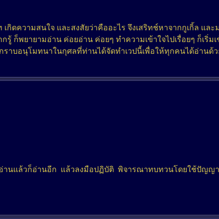
ิดความสนใจ และสงสัยว่าคืออะไร จึงเสริทช์หาจากกูเกิ้ล และมาเ
กรู้ ก็พยายามอ่าน ค่อยอ่าน ค่อยๆ ทำความเข้าใจไปเรื่อยๆ ก็เริ่
กราบอนุโมทนาในกุศลที่ท่านได้จัดทำเวปนี้เพื่อให้ทุกคนได้อ่านด้ว
านแล้วก็อ่านอีก แล้วลงมือปฏิบัติ พิจารณาทบทวนโดยใช้ปัญญาที