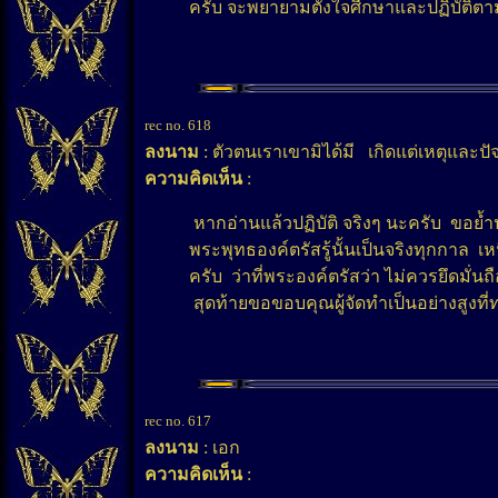
ครับ จะพยายามตั้งใจศีกษาและปฏิบัติตาม
rec no. 618
ลงนาม
: ตัวตนเราเขามิได้มี เกิดแต่เหตุและปัจ
ความคิดเห็น
:
หากอ่านแล้วปฏิบัติ จริงๆ นะครับ ขอย้ำปฏิ
พระพุทธองค์ตรัสรู้นั้นเป็นจริงทุกกาล เ
ครับ ว่าที่พระองค์ตรัสว่า ไม่ควรยึดมั่น
สุดท้ายขอขอบคุณผู้จัดทำเป็นอย่างสูงที
rec no. 617
ลงนาม
: เอก
ความคิดเห็น
: