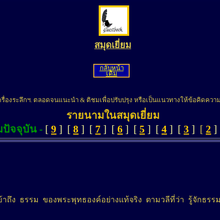
สมุดเยี่ยม
กลับหน้า
เดิม
ครื่องระลึกฯ. ตลอดจนแนะนำ & ติชมเพื่อปรับปรุง หรือเป็นแนวทางให้ข้อคิดความ
รายนามในสมุดเยี่ยม
มปัจจุบัน -
[
9
] [
8
]
[
7
]
[
6
]
[
5
]
[
4
]
[
3
]
[
2
]
ถึง ธรรม ของพระพุทธองค์อย่างแท้จริง ตามวลีที่ว่า รู้จักธรร