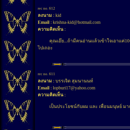
rec no. 612
ลงนาม
: kid
Email
: krishna-kid@hotmail.com
ความคิดเห็น
:
คุณเอ๊ย...ถ้ามีคนอ่านแล้วเข้าใจเอาแค่10คน ก
ไปเถอะ
rec no. 611
ลงนาม
: บรรเจิด สุมนานนท์
Email
: lopburi17@yahoo.com
ความคิดเห็น
:
เป็นประโยชน์กับผม และ เพื่อนมนุษย์ มา