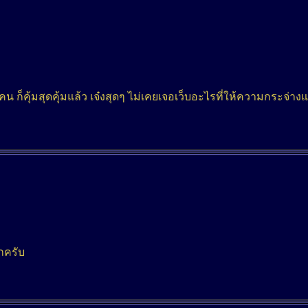
็คุ้มสุดคุ้มแล้ว เจ๋งสุดๆ ไม่เคยเจอเว็บอะไรที่ให้ความกระจ่างแ
กครับ